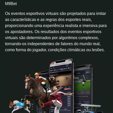
M9Bet
Os eventos esportivos virtuais são projetados para imitar
as características e as regras dos esportes reais,
proporcionando uma experiência realista e imersiva para
os apostadores. Os resultados dos eventos esportivos
virtuais são determinados por algoritmos complexos,
tornando-os independentes de fatores do mundo real,
como forma do jogador, condições climáticas ou lesões.