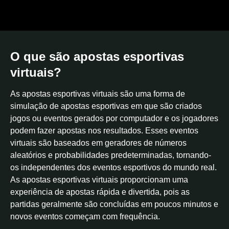
O que são apostas esportivas
virtuais?
As apostas esportivas virtuais são uma forma de
simulação de apostas esportivas em que são criados
jogos ou eventos gerados por computador e os jogadores
podem fazer apostas nos resultados. Esses eventos
virtuais são baseados em geradores de números
aleatórios e probabilidades predeterminadas, tornando-
os independentes dos eventos esportivos do mundo real.
As apostas esportivas virtuais proporcionam uma
experiência de apostas rápida e divertida, pois as
partidas geralmente são concluídas em poucos minutos e
novos eventos começam com frequência.