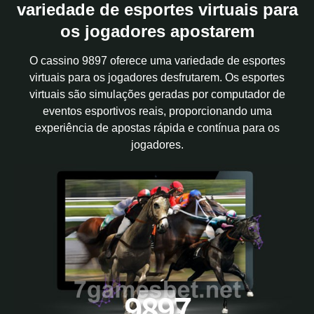
variedade de esportes virtuais para
os jogadores apostarem
O cassino 9897 oferece uma variedade de esportes
virtuais para os jogadores desfrutarem. Os esportes
virtuais são simulações geradas por computador de
eventos esportivos reais, proporcionando uma
experiência de apostas rápida e contínua para os
jogadores.