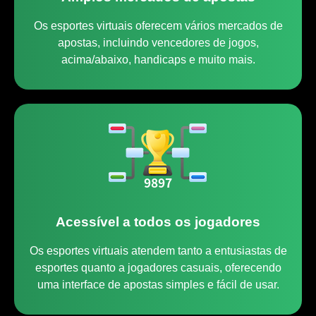
Os esportes virtuais oferecem vários mercados de
apostas, incluindo vencedores de jogos,
acima/abaixo, handicaps e muito mais.
Acessível a todos os jogadores
Os esportes virtuais atendem tanto a entusiastas de
esportes quanto a jogadores casuais, oferecendo
uma interface de apostas simples e fácil de usar.