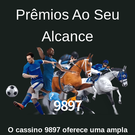
Prêmios Ao Seu
Alcance
O cassino 9897 oferece uma ampla