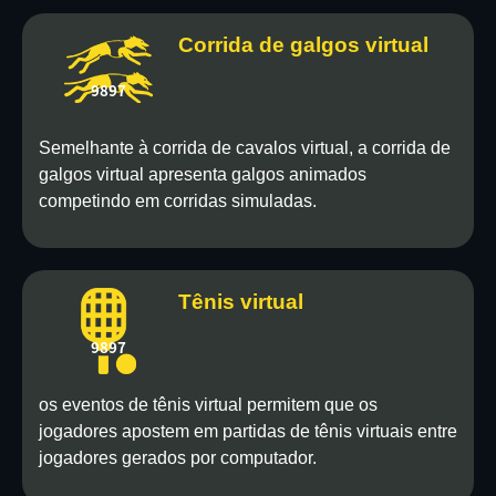
Corrida de galgos virtual
Semelhante à corrida de cavalos virtual, a corrida de
galgos virtual apresenta galgos animados
competindo em corridas simuladas.
Tênis virtual
os eventos de tênis virtual permitem que os
jogadores apostem em partidas de tênis virtuais entre
jogadores gerados por computador.