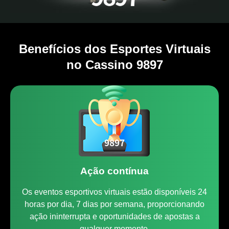
Benefícios dos Esportes Virtuais
no Cassino 9897
Ação contínua
Os eventos esportivos virtuais estão disponíveis 24
horas por dia, 7 dias por semana, proporcionando
ação ininterrupta e oportunidades de apostas a
qualquer momento.