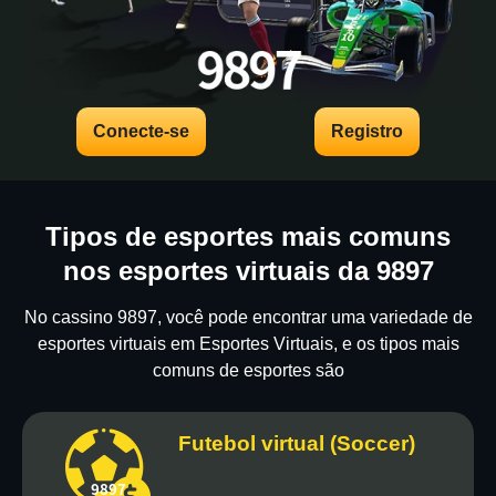
Conecte-se
Registro
Tipos de esportes mais comuns
nos esportes virtuais da 9897
No cassino 9897, você pode encontrar uma variedade de
esportes virtuais em Esportes Virtuais, e os tipos mais
comuns de esportes são
Futebol virtual (Soccer)