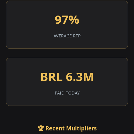
97%
AVERAGE RTP
BRL 6.3M
PAID TODAY
🏆 Recent Multipliers