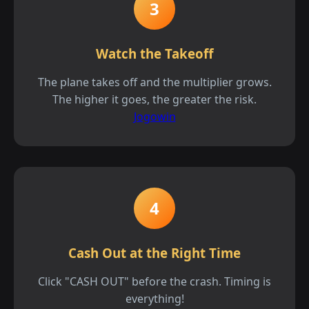
3
Watch the Takeoff
The plane takes off and the multiplier grows.
The higher it goes, the greater the risk.
Jogowin
4
Cash Out at the Right Time
Click "CASH OUT" before the crash. Timing is
everything!