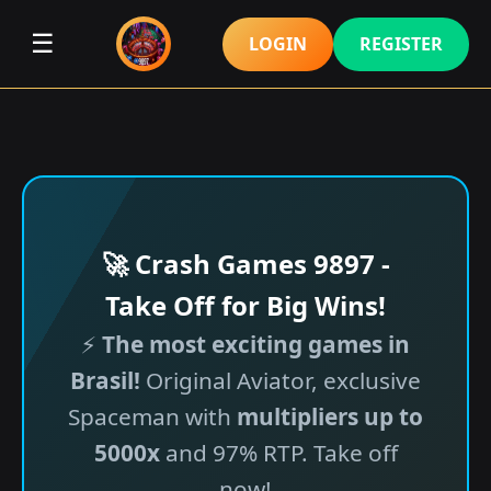
☰
LOGIN
REGISTER
🚀 Crash Games 9897 -
Take Off for Big Wins!
⚡
The most exciting games in
Brasil!
Original Aviator, exclusive
Spaceman with
multipliers up to
5000x
and 97% RTP. Take off
now!