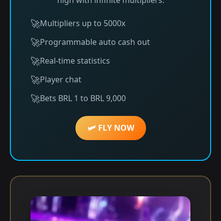
Multipliers up to 5000x
Programmable auto cash out
Real-time statistics
Player chat
Bets BRL 1 to BRL 9,000
🛩️ FLY NOW