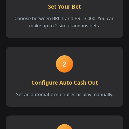
Set Your Bet
Choose between BRL 1 and BRL 3,000. You can
make up to 2 simultaneous bets.
2
Configure Auto Cash Out
Set an automatic multiplier or play manually.