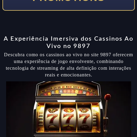
A Experiência Imersiva dos Cassinos Ao
Vivo no 9897
Descubra como os cassinos ao vivo no site 9897 oferecem
uma experiência de jogo envolvente, combinando
tecnologia de streaming de alta definição com interações
reais e emocionantes.