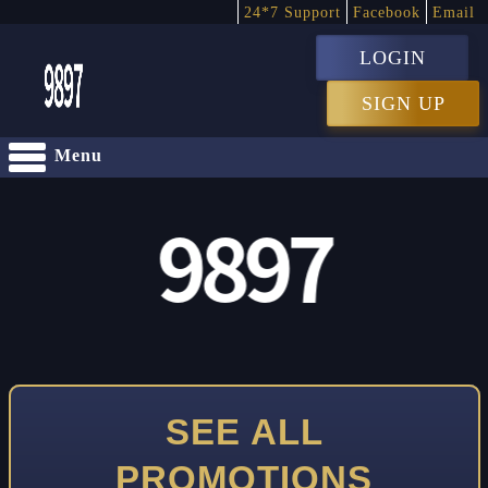
24*7 Support
Facebook
Email
LOGIN
SIGN UP
Menu
SEE ALL
PROMOTIONS