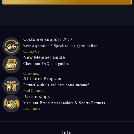
Customer support 24/7
have a question ? Speak to our agent online
Contact CS
New Member Guide
Check out FAQ and guides
Check now
Affiliates Program
Partner with us and earn some income!
Find Out more
Partnerships
Meet our Brand Ambassadors & Sports Partners
Learnt more
Info