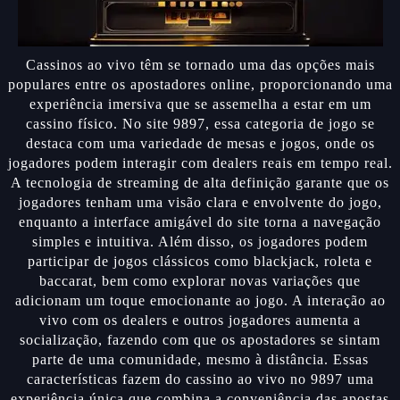
Cassinos ao vivo têm se tornado uma das opções mais
populares entre os apostadores online, proporcionando uma
experiência imersiva que se assemelha a estar em um
cassino físico. No site 9897, essa categoria de jogo se
destaca com uma variedade de mesas e jogos, onde os
jogadores podem interagir com dealers reais em tempo real.
A tecnologia de streaming de alta definição garante que os
jogadores tenham uma visão clara e envolvente do jogo,
enquanto a interface amigável do site torna a navegação
simples e intuitiva. Além disso, os jogadores podem
participar de jogos clássicos como blackjack, roleta e
baccarat, bem como explorar novas variações que
adicionam um toque emocionante ao jogo. A interação ao
vivo com os dealers e outros jogadores aumenta a
socialização, fazendo com que os apostadores se sintam
parte de uma comunidade, mesmo à distância. Essas
características fazem do cassino ao vivo no 9897 uma
experiência única que combina a conveniência das apostas