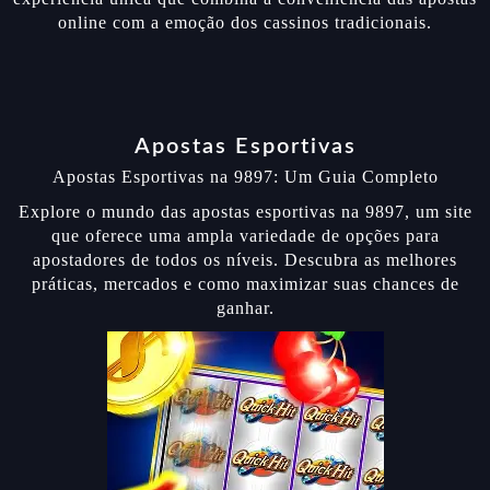
online com a emoção dos cassinos tradicionais.
Apostas Esportivas
Apostas Esportivas na 9897: Um Guia Completo
Explore o mundo das apostas esportivas na 9897, um site
que oferece uma ampla variedade de opções para
apostadores de todos os níveis. Descubra as melhores
práticas, mercados e como maximizar suas chances de
ganhar.