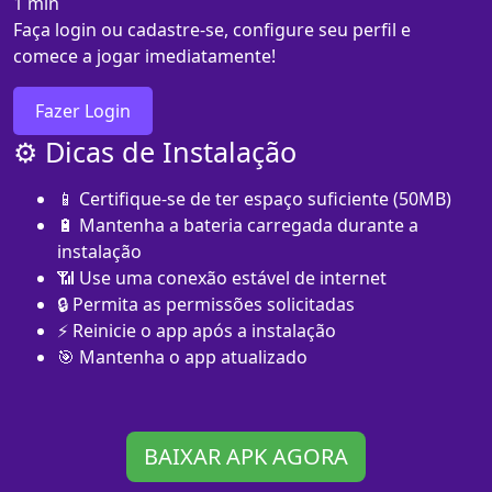
1 min
Faça login ou cadastre-se, configure seu perfil e
comece a jogar imediatamente!
Fazer Login
⚙️ Dicas de Instalação
📱 Certifique-se de ter espaço suficiente (50MB)
🔋 Mantenha a bateria carregada durante a
instalação
📶 Use uma conexão estável de internet
🔒 Permita as permissões solicitadas
⚡ Reinicie o app após a instalação
🎯 Mantenha o app atualizado
BAIXAR APK AGORA