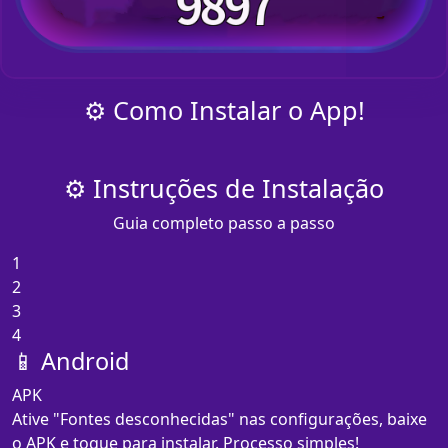
⚙️ Como Instalar o App!
⚙️ Instruções de Instalação
Guia completo passo a passo
1
2
3
4
📱 Android
APK
Ative "Fontes desconhecidas" nas configurações, baixe
o APK e toque para instalar. Processo simples!