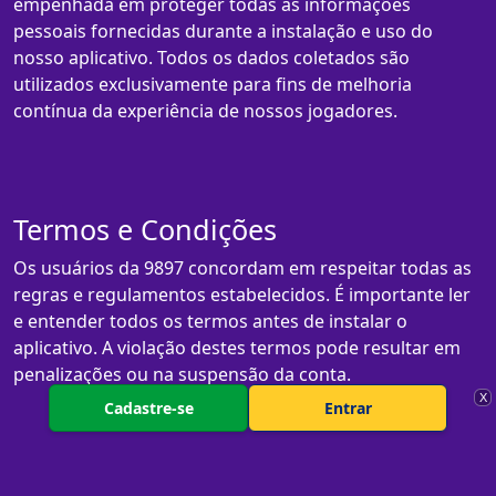
empenhada em proteger todas as informações
pessoais fornecidas durante a instalação e uso do
nosso aplicativo. Todos os dados coletados são
utilizados exclusivamente para fins de melhoria
contínua da experiência de nossos jogadores.
Termos e Condições
Os usuários da 9897 concordam em respeitar todas as
regras e regulamentos estabelecidos. É importante ler
e entender todos os termos antes de instalar o
aplicativo. A violação destes termos pode resultar em
penalizações ou na suspensão da conta.
X
Cadastre-se
Entrar