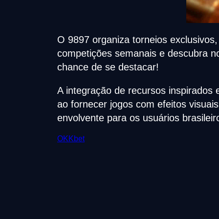
O 9897 organiza torneios exclusivos
competições semanais e descubra no
chance de se destacar!
A integração de recursos inspirados 
ao fornecer jogos com efeitos visuai
envolvente para os usuários brasileir
OKKbet