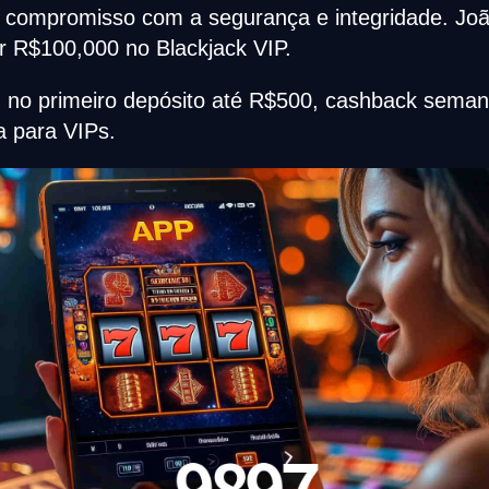
promisso com a segurança e integridade. João P
r R$100,000 no Blackjack VIP.
 no primeiro depósito até R$500, cashback seman
a para VIPs.