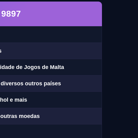
 9897
s
idade de Jogos de Malta
 diversos outros países
hol e mais
s outras moedas