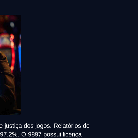
 justiça dos jogos. Relatórios de
97.2%. O 9897 possui licença