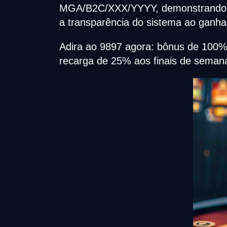
MGA/B2C/XXX/YYYY, demonstrando com
a transparência do sistema ao ganha
Adira ao 9897 agora: bônus de 100%
recarga de 25% aos finais de seman