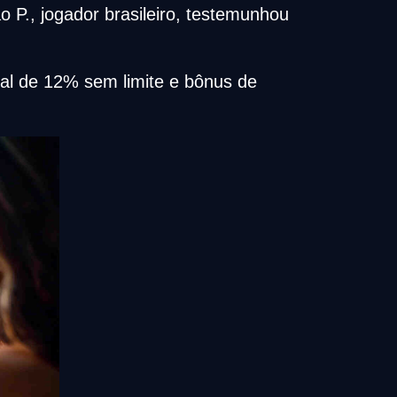
., jogador brasileiro, testemunhou
al de 12% sem limite e bônus de