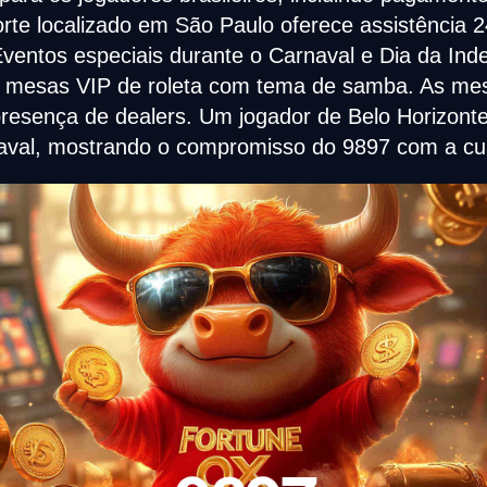
porte localizado em São Paulo oferece assistênci
Eventos especiais durante o Carnaval e Dia da Ind
indo mesas VIP de roleta com tema de samba. As me
a presença de dealers. Um jogador de Belo Horizont
val, mostrando o compromisso do 9897 com a cult