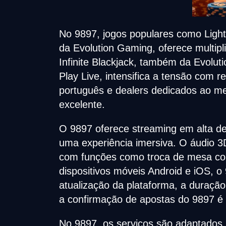
No 9897, jogos populares como Lightn
da Evolution Gaming, oferece multip
Infinite Blackjack, também da Evolut
Play Live, intensifica a tensão com 
português e dealers dedicados ao me
excelente.
O 9897 oferece streaming em alta de
uma experiência imersiva. O áudio 3D
com funções como troca de mesa com
dispositivos móveis Android e iOS, 
atualização da plataforma, a duraçã
a confirmação de apostas do 9897 é
No 9897, os serviços são adaptados p