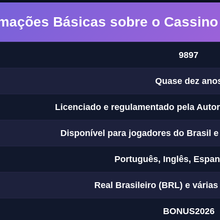
rmações Básicas sobre o Cassino
9897
Quase dez ano
Licenciado e regulamentado pela Autor
Disponível para jogadores do Brasil e
Português, Inglês, Espan
Real Brasileiro (BRL) e vária
BONUS2026